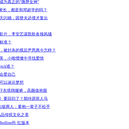
成为真正的“微胖女神”
届家长，都是和邓超学的吗？
0天闪婚，因替夫还债才复出
人影片，李安艺谋凯歌各领风骚
标准？
，被封杀的视后尹恩惠今怎样？
美，小唯懵懂中寻找爱情
ick谁？
会爱自己
可以谈论梦想
牛仔衣搭阔腿裤，高颜值抢眼
》要回归了？期待原班人马
力挺两人：要抱一辈子不松手
风品传统文化之美
line尚·红版本