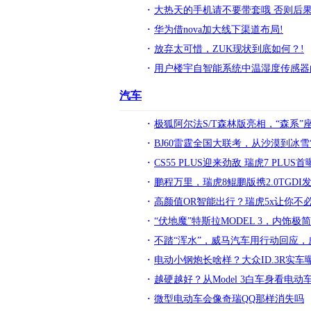
大热天的手机请不要带套哦 否则后果
华为借nova加大线下渠道布局!
放弃太可惜，ZUK现状到底如何？!
用户楼宇自智能系统中温湿度传感器
汽车
极狐阿尔法S/T森林版亮相，“森系
BJ60雷霆全国大联考，从沙漠到冰雪
CS55 PLUS迎来劲敌 瑞虎7 PLU
鹏程万里，瑞虎8鲲鹏版携2.0TGD
高颜值OR智能出行？瑞虎5x让你不
“伏地魔”特斯拉MODEL 3，内饰极简
不踏“浑水”，威马汽车用行动回应，
电动小钢炮长啥样？大众ID.3R实车曝
越硬越好？从Model 3白车身看电动
微型电动车会像奇瑞QQ那样消失吗