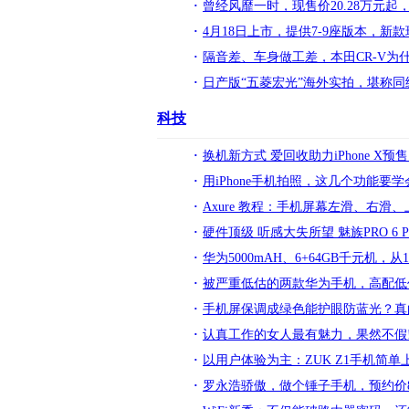
曾经风靡一时，现售价20.28万元
4月18日上市，提供7-9座版本，新款
隔音差、车身做工差，本田CR-V为
日产版“五菱宏光”海外实拍，堪称
科技
换机新方式 爱回收助力iPhone X预售
用iPhone手机拍照，这几个功能要
Axure 教程：手机屏幕左滑、右滑
硬件顶级 听感大失所望 魅族PRO 6 P
华为5000mAH、6+64GB千元机，从
被严重低估的两款华为手机，高配低
手机屏保调成绿色能护眼防蓝光？真
认真工作的女人最有魅力，果然不假
以用户体验为主：ZUK Z1手机简单
罗永浩骄傲，做个锤子手机，预约价88