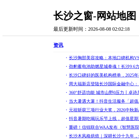
长沙之窗-网站地图
最后更新时间：2026-08-08 02:02:18
资讯
长沙胸部美容攻略：本地口碑机构V
劲豹蓄电池助燃星城拳魂！长沙9:6
长沙口碑好的医美机构榜单，2025
周大福新店登陆长沙国际金融中心：
360°舒适功能 城市山野0压力丨
当大暑遇大薯！抖音生活服务「超值
元祖斩获三项行业大奖，2026中秋
抖音暑期吃喝玩乐节上线，超值星期
重磅！信锐联合WAA发布《智慧医
长沙木风格烘焙｜深耕长沙十九年，