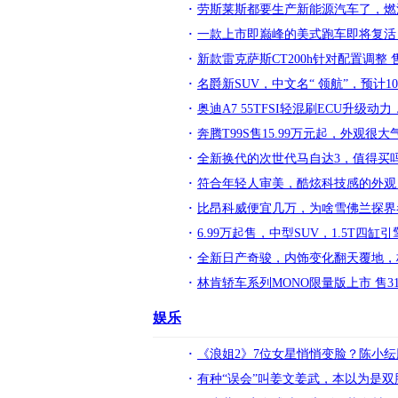
劳斯莱斯都要生产新能源汽车了，燃
一款上市即巅峰的美式跑车即将复活！扯扯
新款雷克萨斯CT200h针对配置调整
名爵新SUV，中文名“ 领航”，预计10月
奥迪A7 55TFSI轻混刷ECU升级动
奔腾T99S售15.99万元起，外观很大
全新换代的次世代马自达3，值得买
符合年轻人审美，酷炫科技感的外观
比昂科威便宜几万，为啥雪佛兰探界
6.99万起售，中型SUV，1.5T四缸
全新日产奇骏，内饰变化翻天覆地，
林肯轿车系列MONO限量版上市 售31
娱乐
《浪姐2》7位女星悄悄变脸？陈小
有种“误会”叫姜文姜武，本以为是