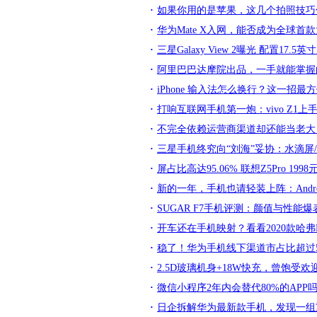
如果你用的是苹果，这几个拍照技巧
华为Mate X入网，能否成为全球首
三星Galaxy View 2曝光 配置17.5
阿里巴巴达摩院出品，一手就能掌握
iPhone 输入法怎么换行？这一招最
打响互联网手机第一炮：vivo Z1上
不完全依赖运营商渠道却还能当老大
三星手机终究向“刘海”妥协：水滴屏/
屏占比高达95.06% 联想Z5Pro 1
新的一年，手机也请轻装上阵：Andro
SUGAR F7手机评测：颜值与性能爆
开车还在手机映射？看看2020款哈弗
稳了！华为手机线下渠道市占比超过
2.5D玻璃机身+18W快充，曾饱受欢
微信小程序2年内会替代80%的APP吗
日企拆解华为最新款手机，发现一组