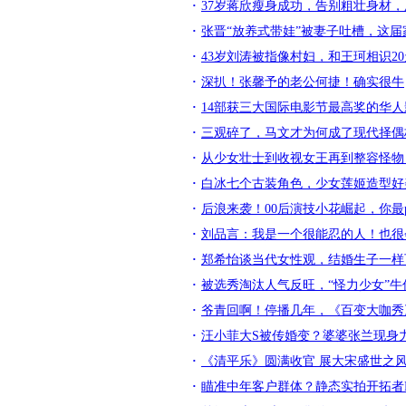
37岁蒋欣瘦身成功，告别粗壮身材，
张晋“放养式带娃”被妻子吐槽，这
43岁刘涛被指像村妇，和王珂相识2
深扒！张馨予的老公何捷！确实很牛
14部获三大国际电影节最高奖的华
三观碎了，马文才为何成了现代择偶
从少女壮士到收视女王再到整容怪物
白冰七个古装角色，少女莲姬造型好
后浪来袭！00后演技小花崛起，你最p
刘品言：我是一个很能忍的人！也很
郑希怡谈当代女性观，结婚生子一样
被选秀淘汰人气反旺，“怪力少女”
爷青回啊！停播几年，《百变大咖秀
汪小菲大S被传婚变？婆婆张兰现身
《清平乐》圆满收官 展大宋盛世之
瞄准中年客户群体？静态实拍开拓者Red