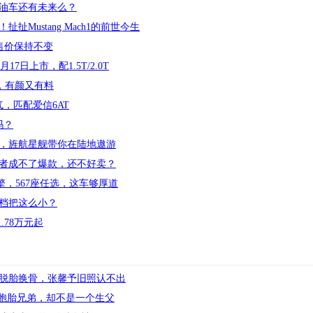
油车还有未来么？
Mustang Mach1的前世今生
 售价保持不变
17日上市，配1.5T/2.0T
力，有颜又有料
气，匹配爱信6AT
吗？
，旌航星舰带你在陆地遨游
者成不了爆款，还不好卖？
引擎，567座任选，这车够厚道
档把这么小？
.78万元起
纭脱胎换骨，张馨予旧照认不出
双胞胎兄弟，却不是一个生父