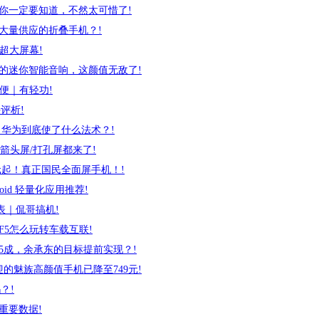
你一定要知道，不然太可惜了!
款大量供应的折叠手机？!
英寸超大屏幕!
的迷你智能音响，这颜值无敌了!
方便｜有轻功!
手评析!
 华为到底使了什么法术？!
箭头屏/打孔屏都来了!
998元起！真正国民全面屏手机！!
id 轻量化应用推荐!
表｜侃哥搞机!
F5怎么玩转车载互联!
5成，余承东的目标提前实现？!
迎的魅族高颜值手机已降至749元!
？!
重要数据!