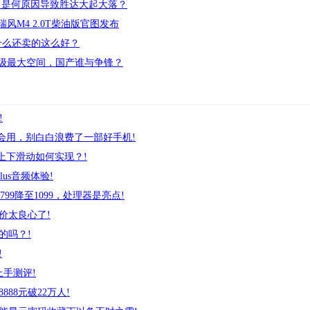
起，是何原因导致胜达大起大落？
瑞风M4 2.0T柴油版官图发布
什么还卖的这么好？
同级最大空间，国产谁与争锋？
!
学会用，别白白浪费了一部好手机!
、上下滑动如何实现？!
lus音频体验!
1799降至1099，处理器是亮点!
价太良心了!
的吗？!
!
上手测评!
88元破22万人!