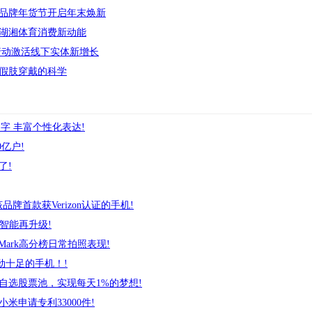
品牌年货节开启年末焕新
湖湘体育消费新动能
行动激活线下实体新增长
假肢穿戴的科学
颜文字 丰富个性化表达!
亿户!
了!
+是该品牌首款获Verizon认证的手机!
智能再升级!
ark高分榜日常拍照表现!
劲十足的手机！!
自选股票池，实现每天1%的梦想!
米申请专利33000件!