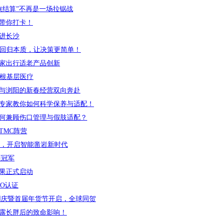
旅结算”不再是一场拉锯战
带你打卡！
进长沙
销回归本质，让决策更简单！
家出行适老产品创新
扎根基层医疗
与浏阳的新春经营双向奔赴
专家教你如何科学保养与适配！
何兼顾伤口管理与假肢适配？
TMC阵营
线，开启智能凿岩新时代
项冠军
果正式启动
RO认证
同庆暨首届年货节开启，全球同贺
露长胖后的致命影响！