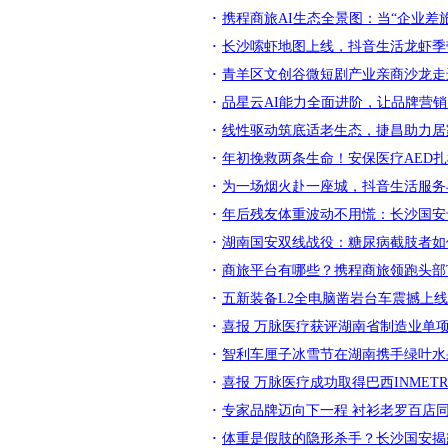
携程商旅AI生态全景图：当“企业差
长沙嗦虾地图上线，抖音生活龙虾季
青羊区文创谷微短剧产业亲商沙龙走
品星云AI能力全面进阶，让品牌营
线性驱动筑底适老生态，捷昌助力居
年初挽救两条生命！安保医疗AED
为一场烟火赴一座城，抖音生活服务
年后残友体重波动不用慌：长沙国安
湖南国安双线战役：糖尿病截肢者如
商旅平台有哪些？携程商旅领跑头部
五新装备L2全电脑凿岩台车震撼上
喜报 万脉医疗获评湖南省制造业单
智利车厘子冰雪节在湖南携手绿叶水
喜报 万脉医疗成功取得巴西INMET
专家品牌迈向下一程 衬衫老罗百店
体重是假肢的隐形杀手？长沙国安揭