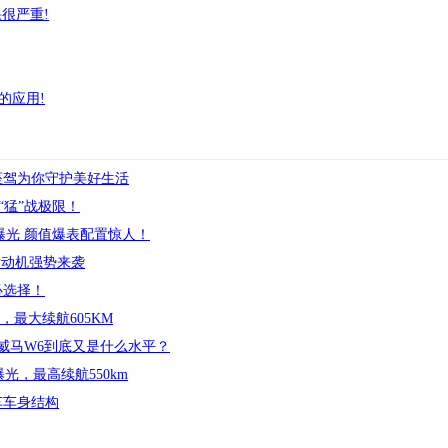
很严重!
的应用!
”座驾为你守护美好生活
“猛”战极限！
S首曝光 颜值爆表配置惊人！
I发动机强势来袭
必选择！
，最大续航605KM
威马W6到底又是什么水平？
光，最高续航550km
车车身结构