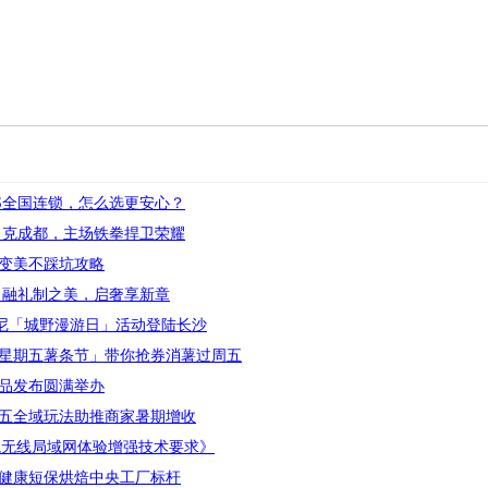
S全国连锁，怎么选更安心？
力克成都，主场铁拳捍卫荣耀
年变美不踩坑攻略
 融礼制之美，启奢享新章
卓诗尼「城野漫游日」活动登陆长沙
星期五薯条节」带你抢券消薯过周五
新品发布圆满举办
五全域玩法助推商家暑期增收
院无线局域网体验增强技术要求》
健康短保烘焙中央工厂标杆