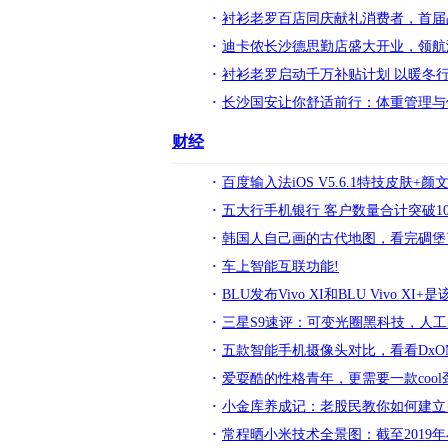
衬衫老罗百店同庆献礼消费者，首届
迪卡侬长沙德思勤店盛大开业，领航
衬衫老罗启动千万补贴计划 以暖冬
长沙国安让你舒适前行：体重管理与
财经
百度输入法iOS V5.6.1特技皮肤+
五大行手机银行 客户数量合计突破10
韩国人自己画的古代地图，看完碉堡
车上智能互联功能!
BLU发布Vivo XI和BLU Vivo XI
三星S9速评：可变光圈黑科技，人工
五款智能手机摄像头对比，看看DxOM
爱耍酷的性格青年，更需要一款cool
小金库养成记：老股民教你如何建立
常程晒小米技术全景图：截至2019年小