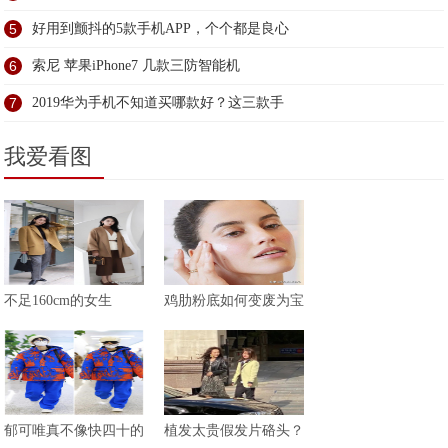
5
好用到颤抖的5款手机APP，个个都是良心
6
索尼 苹果iPhone7 几款三防智能机
7
2019华为手机不知道买哪款好？这三款手
我爱看图
不足160cm的女生
鸡肋粉底如何变废为宝
郁可唯真不像快四十的
植发太贵假发片硌头？