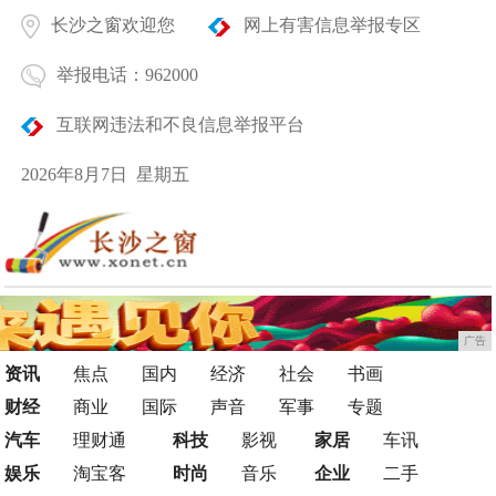
长沙之窗欢迎您
网上有害信息举报专区
举报电话：962000
互联网违法和不良信息举报平台
2026年8月7日 星期五
广告
资讯
焦点
国内
经济
社会
书画
财经
商业
国际
声音
军事
专题
汽车
理财通
科技
影视
家居
车讯
娱乐
淘宝客
时尚
音乐
企业
二手