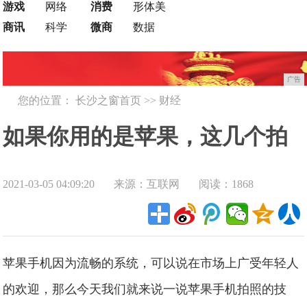
游戏
网络
消费
形体美
商讯
科学
微商
数据
广告
您的位置：
长沙之窗首页
>>
财经
如果你用的是苹果，这几个拍
2021-03-05 04:09:20
来源：互联网
阅读：1868
照技巧你一定要知道，不然太
可惜了!
苹果手机因为流畅的系统，可以说在市场上广受年轻人
的欢迎，那么今天我们就来说一说苹果手机拍照的技