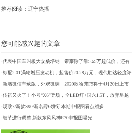
推荐阅读：
辽宁热播
您可能感兴趣的文章
·代表中国车叫板大众桑塔纳，帝豪除了靠5.65万超低价，还有
什么？
·标配2.0T涡轮增压发动机，起售价20.28万元，现代胜达轻度评
测
·新增微信车载版，外观微调，2020款哈弗F5将于4月20日上市
·传祺又火了！小号“X6”登场，全LED灯+国六1.5T，放弃星越
就等它
·观致7/新款S90/新名爵6领衔 本期申报图看点颇多
·细节进行调整 新款东风风神E70申报图曝光