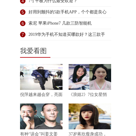
荐
4
7寸平板为什么最受欢迎？
5
好用到颤抖的5款手机APP，个个都是良心
6
索尼 苹果iPhone7 几款三防智能机
7
2019华为手机不知道买哪款好？这三款手
我爱看图
倪萍越来越会穿，亮面
《浪姐2》7位女星悄
有种“误会”叫姜文姜
37岁蒋欣瘦身成功，