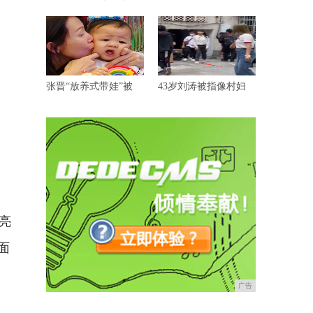
张晋“放养式带娃”被
43岁刘涛被指像村妇
亮
面
广告