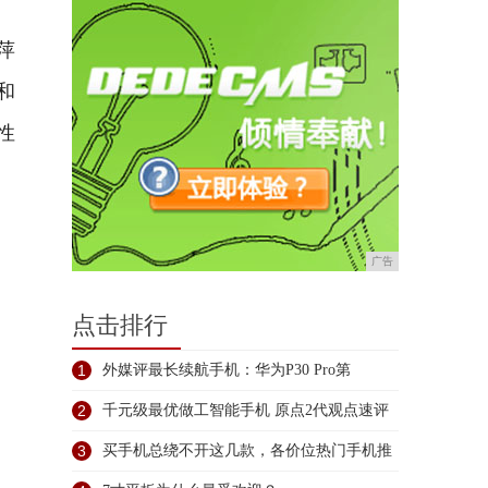
萍
和
性
广告
点击排行
1
外媒评最长续航手机：华为P30 Pro第
2
千元级最优做工智能手机 原点2代观点速评
3
买手机总绕不开这几款，各价位热门手机推