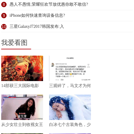
8
愚人不愚情,荣耀狂欢节放优惠你敢不敢信?
9
iPhone如何快速查询设备信息?
10
三星GalaxyJ72017韩国发布:入
我爱看图
14部获三大国际电影
三观碎了，马文才为何
从少女壮士到收视女王
白冰七个古装角色，少