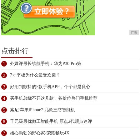
广告
点击排行
1
外媒评最长续航手机：华为P30 Pro第
2
7寸平板为什么最受欢迎？
3
好用到颤抖的5款手机APP，个个都是良心
4
买手机总绕不开这几款，各价位热门手机推荐
5
索尼 苹果iPhone7 几款三防智能机
6
千元级最优做工智能手机 原点2代观点速评
7
雄心勃勃的野心家-荣耀畅玩4X