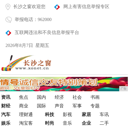
长沙之窗欢迎您
网上有害信息举报专区
举报电话：962000
互联网违法和不良信息举报平台
2026年8月7日 星期五
广告
资讯
焦点
国内
经济
社会
书画
财经
商业
国际
声音
军事
专题
汽车
理财通
科技
影视
家居
车讯
娱乐
淘宝客
时尚
音乐
企业
二手