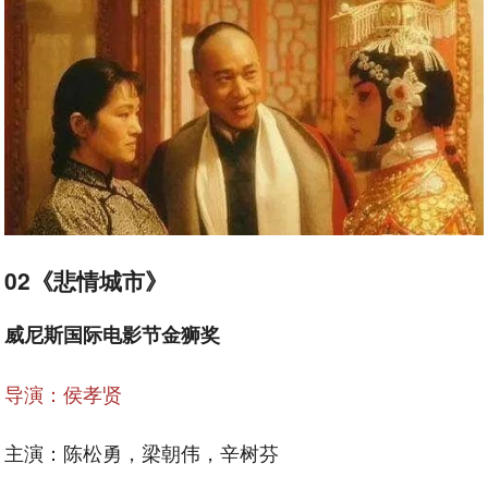
02《悲情城市》
威尼斯国际电影节金狮奖
导演：侯孝贤
主演：陈松勇，梁朝伟，辛树芬