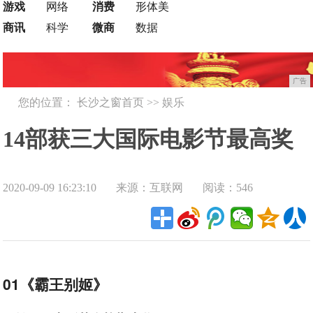
游戏
网络
消费
形体美
商讯
科学
微商
数据
广告
您的位置：
长沙之窗首页
>>
娱乐
14部获三大国际电影节最高奖
2020-09-09 16:23:10
来源：互联网
阅读：546
的华人影片，李安艺谋凯歌各
领风骚
01《霸王别姬》