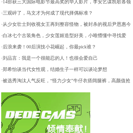
·14部获三大国际电影节最高奖的华人影片，李安艺谋凯歌各领
风骚
·三观碎了，马文才为何成了现代择偶标准？
·从少女壮士到收视女王再到整容怪物，被封杀的视后尹恩惠今
怎样？
·白冰七个古装角色，少女莲姬造型好美，小唯懵懂中寻找爱
情
·后浪来袭！00后演技小花崛起，你最pick谁？
·刘品言：我是一个很能忍的人！也很会爱自己
·郑希怡谈当代女性观，结婚生子一样可以谈论梦想
·被选秀淘汰人气反旺，“怪力少女”牛仔衣搭阔腿裤，高颜值抢
眼