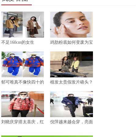
不足160cm的女生
鸡肋粉底如何变废为宝
郁可唯真不像快四十的
植发太贵假发片硌头？
刘晓庆穿搭太喜庆，红
倪萍越来越会穿，亮面