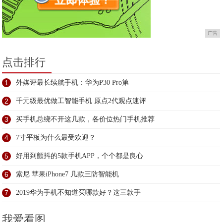
广告
点击排行
1
外媒评最长续航手机：华为P30 Pro第
2
千元级最优做工智能手机 原点2代观点速评
3
买手机总绕不开这几款，各价位热门手机推荐
4
7寸平板为什么最受欢迎？
5
好用到颤抖的5款手机APP，个个都是良心
6
索尼 苹果iPhone7 几款三防智能机
7
2019华为手机不知道买哪款好？这三款手
我爱看图