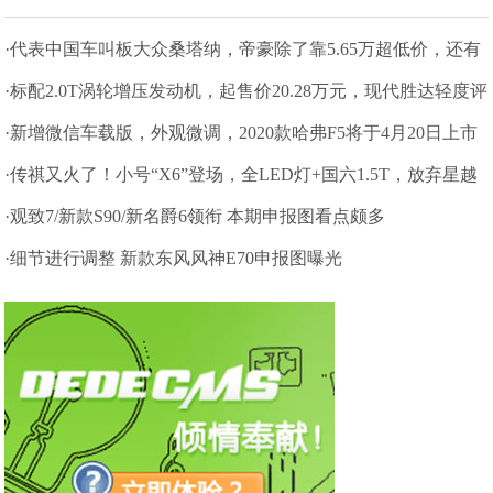
·代表中国车叫板大众桑塔纳，帝豪除了靠5.65万超低价，还有
什么？
·标配2.0T涡轮增压发动机，起售价20.28万元，现代胜达轻度评
测
·新增微信车载版，外观微调，2020款哈弗F5将于4月20日上市
·传祺又火了！小号“X6”登场，全LED灯+国六1.5T，放弃星越
就等它
·观致7/新款S90/新名爵6领衔 本期申报图看点颇多
·细节进行调整 新款东风风神E70申报图曝光