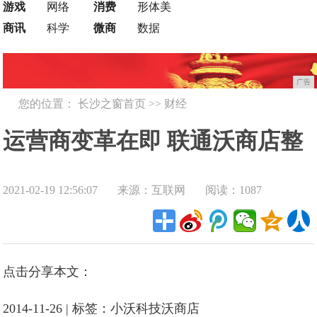
游戏
网络
消费
形体美
商讯
科学
微商
数据
广告
您的位置：
长沙之窗首页
>>
财经
运营商变革在即 联通沃商店整
2021-02-19 12:56:07
来源：互联网
阅读：1087
体剥离独立运作!
点击分享本文：
2014-11-26 | 标签：小沃科技沃商店