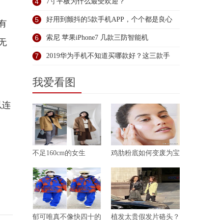
荐
4
7寸平板为什么最受欢迎？
5
好用到颤抖的5款手机APP，个个都是良心
有
6
索尼 苹果iPhone7 几款三防智能机
无
7
2019华为手机不知道买哪款好？这三款手
我爱看图
以连
不足160cm的女生
鸡肋粉底如何变废为宝
郁可唯真不像快四十的
植发太贵假发片硌头？