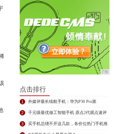
宇
稀
广告
该
点击排行
1
外媒评最长续航手机：华为P30 Pro第
他
2
千元级最优做工智能手机 原点2代观点速评
3
买手机总绕不开这几款，各价位热门手机推