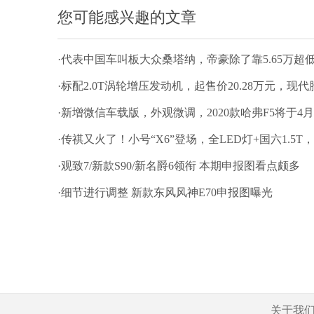
您可能感兴趣的文章
·代表中国车叫板大众桑塔纳，帝豪除了靠5.65万超
·标配2.0T涡轮增压发动机，起售价20.28万元，现
·新增微信车载版，外观微调，2020款哈弗F5将于4月
·传祺又火了！小号“X6”登场，全LED灯+国六1.5
·观致7/新款S90/新名爵6领衔 本期申报图看点颇多
·细节进行调整 新款东风风神E70申报图曝光
关于我