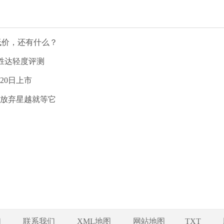
低价，还有什么？
代胜达轻度评测
20日上市
T，放弃星越就等它
们
联系我们
XML地图
网站地图
TXT