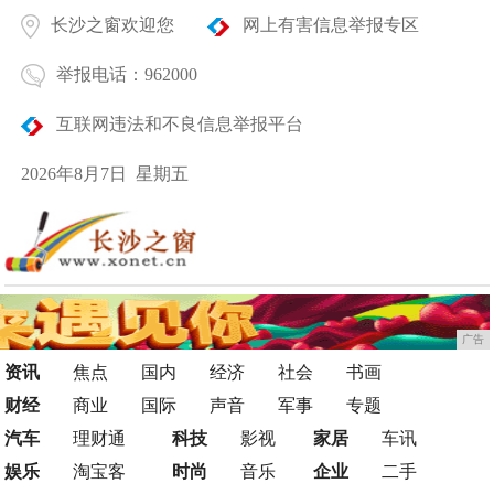
长沙之窗欢迎您
网上有害信息举报专区
举报电话：962000
互联网违法和不良信息举报平台
2026年8月7日 星期五
广告
资讯
焦点
国内
经济
社会
书画
财经
商业
国际
声音
军事
专题
汽车
理财通
科技
影视
家居
车讯
娱乐
淘宝客
时尚
音乐
企业
二手