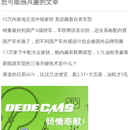
您可能感兴趣的文章
·15万内落地主流中级家轿 竟还藏着合资车型
·销量最好的国产A级轿车，车联网语音识别，还全系标配内置
照相机
·国产车长脸了，想不到国产车外观设计也会被国外品牌照搬
了
·7.5万拿下中配大众家轿，舱内藏有辉腾原型，5.7L油耗帝豪靠
边站
·新能源车型的三项关键技术是什么？
·厚道的日系SUV，比汉兰达便宜，配2.5T+大五座，油耗才5毛
多