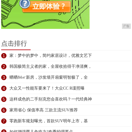
广告
点击排行
1
家：梦中的梦中，简约家居设计，优雅文艺下
2
韩国极简主义者的家，全屋收拾得干净清爽，
3
晒晒84㎡新房，沙发墙开扇窗明智极了，全
4
大众又一性能车要来了！大众CC R谍照曝
5
这样成色的二手别克您会喜欢吗？一代经典神
6
家用省心 保值率高 三款主流SUV推荐
7
零跑新车规划曝光，首款SUV明年上市，基
如何增强婴儿免疫力?春季护理要点