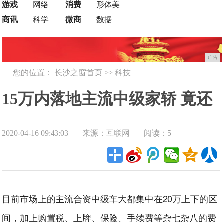
游戏
网络
消费
形体美
商讯
科学
微商
数据
广告
您的位置：
长沙之窗首页
>>
科技
15万内落地主流中级家轿 竟还
2020-04-16 09:43:03
来源：互联网
阅读：5
藏着合资车型
目前市场上的主流合资中级车大都集中在20万上下的区
间，加上购置税、上牌、保险、手续费等杂七杂八的费