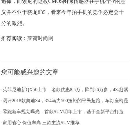
追捧，而索尼的这枚CMOS图像传感器在手机行业的意
义并不亚于骁龙835，看来今年拍手机的竞争必定会十
分的激烈。
推荐阅读：
莱荷时尚网
您可能感兴趣的文章
·英菲尼迪新QX50上市，老款优惠8.5万，降到26万多，4S:赶紧
抄底吧
·测评2018款奥迪S4，354马力500扭矩的平民超跑，车灯座椅是
亮点
·零跑新车规划曝光，首款SUV明年上市，基于全新平台打造
·家用省心 保值率高 三款主流SUV推荐