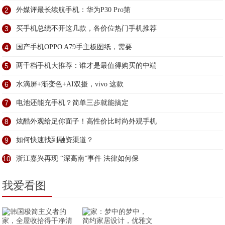
2
外媒评最长续航手机：华为P30 Pro第
3
买手机总绕不开这几款，各价位热门手机推荐
4
国产手机OPPO A79手主板图纸，需要
5
两千档手机大推荐：谁才是最值得购买的中端
6
水滴屏+渐变色+AI双摄，vivo 这款
7
电池还能充手机？简单三步就能搞定
8
炫酷外观给足你面子！高性价比时尚外观手机
9
如何快速找到融资渠道？
10
浙江嘉兴再现 “深高南”事件 法律如何保
我爱看图